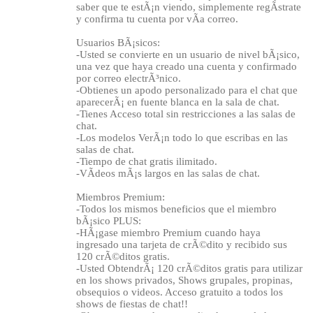
saber que te estÃ¡n viendo, simplemente regÃ­strate
y confirma tu cuenta por vÃ­a correo.
Usuarios BÃ¡sicos:
-Usted se convierte en un usuario de nivel bÃ¡sico,
una vez que haya creado una cuenta y confirmado
por correo electrÃ³nico.
-Obtienes un apodo personalizado para el chat que
aparecerÃ¡ en fuente blanca en la sala de chat.
-Tienes Acceso total sin restricciones a las salas de
chat.
-Los modelos VerÃ¡n todo lo que escribas en las
salas de chat.
-Tiempo de chat gratis ilimitado.
-VÃ­deos mÃ¡s largos en las salas de chat.
Miembros Premium:
-Todos los mismos beneficios que el miembro
bÃ¡sico PLUS:
-HÃ¡gase miembro Premium cuando haya
ingresado una tarjeta de crÃ©dito y recibido sus
120 crÃ©ditos gratis.
-Usted ObtendrÃ¡ 120 crÃ©ditos gratis para utilizar
en los shows privados, Shows grupales, propinas,
obsequios o videos. Acceso gratuito a todos los
shows de fiestas de chat!!