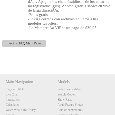
dÃ­as. Apaga a los chats fastidiosos de los usuarios
no registrados (gris). Acceso gratis a shows en vivo
de larga duraciÃ³n.
-Fotos gratis
-EnvÃ­a correos con archivos adjuntos a tus
modelos favoritos.
-La MembresÃ­a VIP es un pago de $39,95
Back to FAQ Main Page
Show
Show
Show
Show
DM
DM
DM
DM
Main Navigation
Models
Register FREE
Se buscan modelos
Live Chat
Search Models
Interactivos
Show Rates
Calendario
Adult Feature Shows
Watch What's Hot Today
Club de admiradores