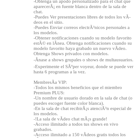
-Obtenga un apodo personalizado para el chat que
aparecerÃ¡ en fuente blanca dentro de la sala de
chat.
-Puedes Ver presentaciones libres de todos los vÃ­
deos en el sitio.
-Puedes Enviar correos electrÃ³nicos personales a
los modelos.
-Obtener notificaciones cuando su modelo favorito
estÃ© en lÃ­nea. Obtenga notificaciones cuando su
120
modelo favorito haya grabado un nuevo vÃ­deo.
Obtenga Shows privados con modelos.
-Ãnase a shows grupales o shows de multausuarios.
-Experimente el SÃºper voyeur, donde se puede ver
hasta 6 programas a la vez.
MembresÃ­a VIP:
F
R
E
E
C
R
E
DI
T
-Todos los mismos beneficios que el miembro
Premium PLUS:
S
-Un nombre de usuario dorado en la sala de chat (o
puedes escoger fuente color blanca).
-En la sala de chat recibirÃ¡s atenciÃ³n especial de
los modelos.
-!La sala de vÃ­deo chat mÃ¡s grande!
-Acceso ilimitado a todos tus shows en vivo
grabados.
-Acceso ilimitado a 150 vÃ­deos gratis todos los