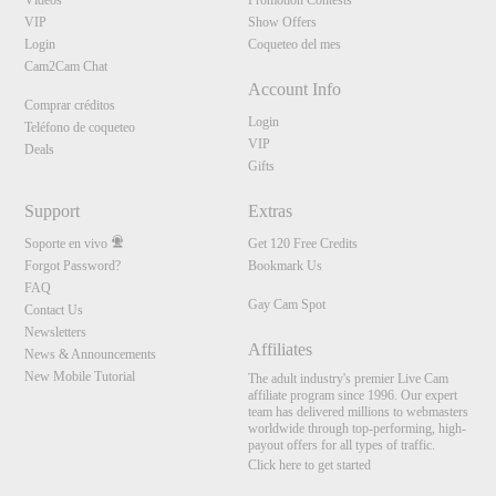
Vídeos
Promotion Contests
VIP
Show Offers
Login
Coqueteo del mes
Cam2Cam Chat
Account Info
Comprar créditos
Login
Teléfono de coqueteo
VIP
Deals
Gifts
Support
Extras
Soporte en vivo
Get 120 Free Credits
Forgot Password?
Bookmark Us
FAQ
Gay Cam Spot
Contact Us
Newsletters
Affiliates
News & Announcements
New Mobile Tutorial
The adult industry's premier Live Cam
affiliate program since 1996. Our expert
team has delivered millions to webmasters
worldwide through top-performing, high-
payout offers for all types of traffic.
Click here to get started