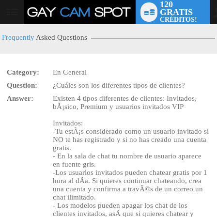
120
GRATIS
User
CRÉDITOS!
status
Frequently
Asked Questions
Category:
En General
Question:
¿Cuáles son los diferentes tipos de clientes?
Answer:
Existen 4 tipos diferentes de clientes: Invitados,
bÃ¡sico, Premium y usuarios invitados VIP
Invitados:
LIMITED TIME OFFER!
-Tu estÃ¡s considerado como un usuario invitado si
NO te has registrado y si no has creado una cuenta
gratis.
- En la sala de chat tu nombre de usuario aparece
en fuente gris.
-Los usuarios invitados pueden chatear gratis por 1
hora al dÃ­a. Si quieres continuar chateando, crea
una cuenta y confirma a travÃ©s de un correo un
chat ilimitado.
- Los modelos pueden apagar los chat de los
clientes invitados, asÃ­ que si quieres chatear y